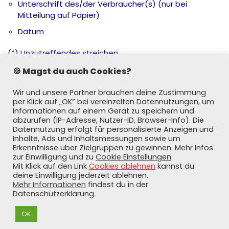
Unterschrift des/der Verbraucher(s) (nur bei
Mitteilung auf Papier)
Datum
(*) Unzutreffendes streichen.
🍪 Magst du auch Cookies?
Ausnahmen vom
Widerrufsrecht
Wir und unsere Partner brauchen deine Zustimmung
per Klick auf „OK” bei vereinzelten Datennutzungen, um
Informationen auf einem Gerät zu speichern und
Ein Widerrufsrecht besteht nicht bei Verträgen zur
abzurufen (IP-Adresse, Nutzer-ID, Browser-Info). Die
Lieferung von Waren, die nicht vorgefertigt sind und für
Datennutzung erfolgt für personalisierte Anzeigen und
deren Herstellung eine individuelle Auswahl oder
Inhalte, Ads und Inhaltsmessungen sowie um
Bestimmung durch den Verbraucher maßgeblich ist
Erkenntnisse über Zielgruppen zu gewinnen. Mehr Infos
oder die eindeutig auf die persönlichen Bedürfnisse des
zur Einwilligung und zu
Cookie Einstellungen
.
Mit Klick auf den Link
Cookies ablehnen
kannst du
Verbrauchers zugeschnitten sind.
deine Einwilligung jederzeit ablehnen.
Mehr Informationen
findest du in der
Datenschutzerklärung.
Home
Über uns
Kontakt
Impressum
OK
Datenschutzerklärung
Widerrufsrecht